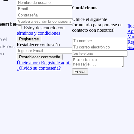
Contáctenos
Utilice el siguiente
ente
formulario para ponerse en
Iju
Estoy de acuerdo con
contacto con nosotros!
Apu
términos y condiciones
Mí
 el
Registrarse
Reg
Restablecer contraseña
rdPress
Sis
en
Restablecer contraseña
Únete ahora
Regístrate aquí!
¿Olvidó su contraseña?
Enviar