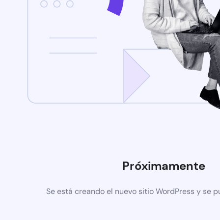
Próximamente
Se está creando el nuevo sitio WordPress y se p